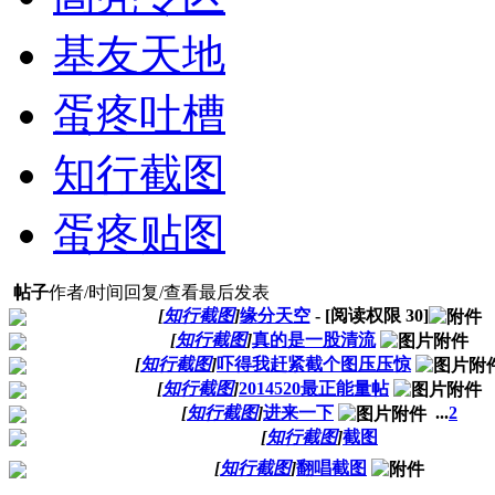
基友天地
蛋疼吐槽
知行截图
蛋疼贴图
帖子
作者/时间
回复/查看
最后发表
[
知行截图
]
缘分天空
- [阅读权限
30
]
[
知行截图
]
真的是一股清流
[
知行截图
]
吓得我赶紧截个图压压惊
[
知行截图
]
2014520最正能量帖
[
知行截图
]
进来一下
...
2
[
知行截图
]
截图
[
知行截图
]
翻唱截图