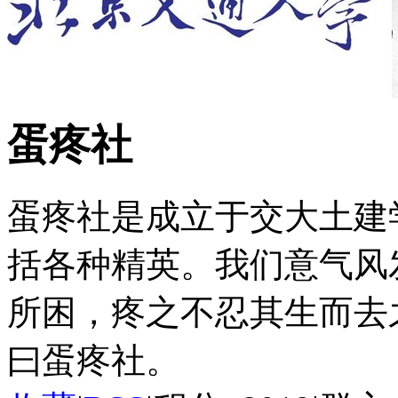
蛋疼社
蛋疼社是成立于交大土建
括各种精英。我们意气风
所困，疼之不忍其生而去
曰蛋疼社。