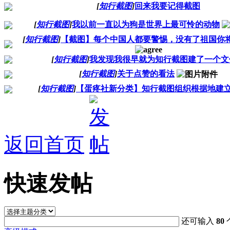
[
知行截图
]
回来我要记得截图
[
知行截图
]
我以前一直以为狗是世界上最可怜的动物
[
知行截图
]
【截图】每个中国人都要警惕，没有了祖国你
[
知行截图
]
我发现我很早就为知行截图建了一个文
[
知行截图
]
关于点赞的看法
[
知行截图
]
【蛋疼社新分类】知行截图组织根据地建
返回首页
快速发帖
还可输入
80