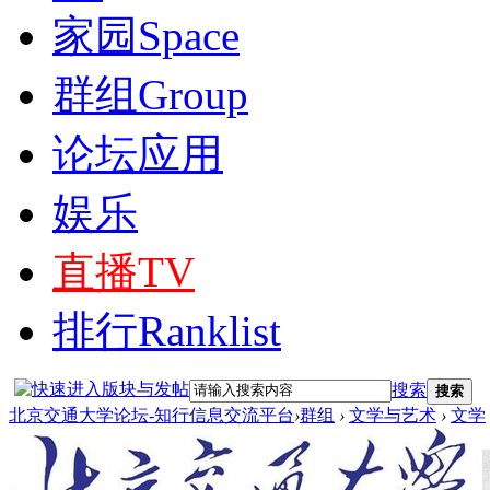
家园
Space
群组
Group
论坛应用
娱乐
直播
TV
排行
Ranklist
搜索
搜索
北京交通大学论坛-知行信息交流平台
›
群组
›
文学与艺术
›
文学