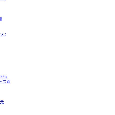
谢
人)
60m
三层置
0元