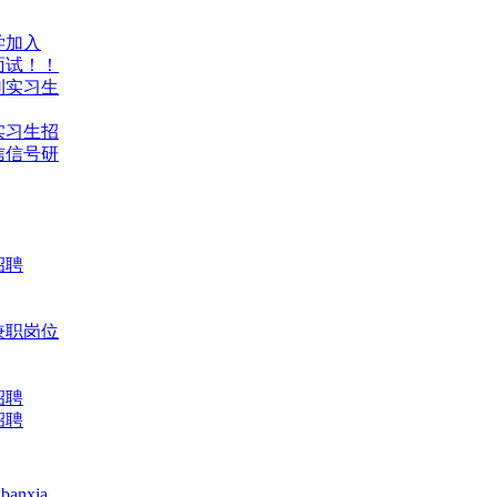
学加入
面试！！
刊实习生
实习生招
信信号研
招聘
兼职岗位
招聘
招聘
nxia