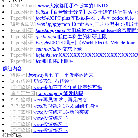
[GNU/Linux]
prszw
大家都用哪个版本的LINUX
[Paper/科研]
belfast
【百合骑士分享】从零开始的科研生活（
[Paper/科研]
jack941
GPT plus 车队缺队友，共享 codex 额度
[编程&算法]
woniuppp
python 10 min系列三之小爬虫：抓取
[Paper/科研]
kuazhangxiaoai
怎们单位对Special Issue啥态度呢
[Paper/科研]
guchangan
低估本科生的科研上限
[Paper/科研]
lwrjybs
ESCI/EI期刊《World Electric Vehicle Jour
第一次使用胶片机
[Paper/科研]
summerfall
论文求下载
[Paper/科研]
liqiankuncn
XXXXXXXXXXXXXXXXXXXXX
[Paper/科研]
icml
时间截止删帖
群组内容
[蛋疼社]
Ironway
度过了一个蛋疼的周末
[炉石传说]
Xie6655
炉石传说“”
[打打篮球]
wexe
参加不了今年的比赛好可惜
[岸芷汀兰园]
sunjianqiang
能发帖吗
[打打篮球]
wexe
再见篮球，再见青春
[打打篮球]
wexe
投篮练习17-又回到平均值
[打打篮球]
wexe
投篮练习16-新的突破
[打打篮球]
wexe
投篮练习15
[打打篮球]
wexe
投篮练习14
[打打篮球]
wexe
投篮练习13
校园消息
京门铁路