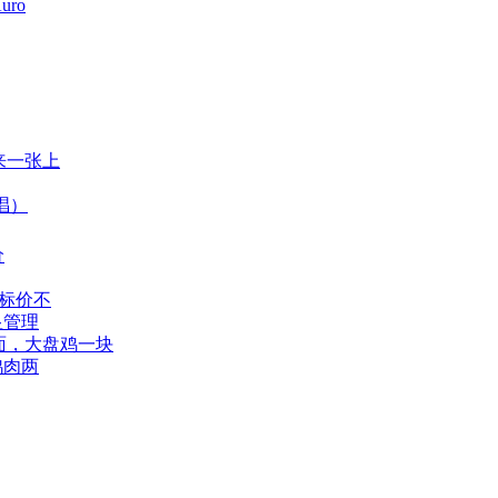
uro
来一张上
唱）
价
标价不
显管理
面，大盘鸡一块
鸡肉两