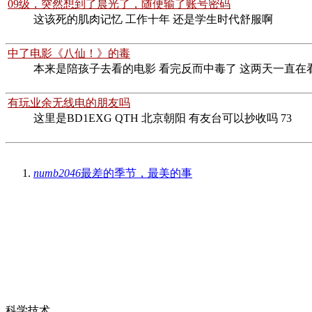
09级，突然想到了晨光了，随便输了账号密码
这该死的肌肉记忆 工作十年 还是学生时代舒服啊
中了电影《八仙！》的毒
本来是陪孩子去看的电影 看完反而中毒了 这两天一直在
有玩业余无线电的朋友吗
这里是BD1EXG QTH 北京朝阳 有友台可以抄收吗 73
numb2046
最差的季节，最美的事
胶片拍摄2.0
科学技术