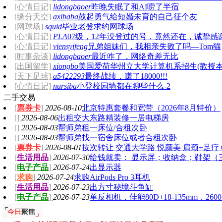
[心情日记]
lidongbaoer
昨晚失眠了和AI唠了半宿
[缘分天空]
axibaba
鼓起勇气给短婚未育的自己征个友
[网球场]
squid
毕业老登求约网球场
[心情日记]
PLA
07级，12年没登过的号，竟然还在，诚挚感
[心情日记]
viensyifeng
兄弟姐妹们，我相亲失败了吗—Tom猫
[时事杂谈]
lidongbaoer
最近咋了，网络奇差无比
[出国留学]
xiongbo
美国爱荷华州立大学计算机系招生(教授本
拖把老爹已经到了讨狗嫌的年纪
[天下足球]
a5422293
最终战绩，赚了18000!!!
[心情日记]
nursiba
小登校园墙都在聊些什么-2
二手交易
[
票券卡
]
2026-08-10
北京特惠套餐和宽带（2026年8月特价）
[]
2026-08-06
出租交大东路精装修一居电梯房
[]
2026-08-03
帮师弟租一床位/合租次卧
[]
2026-08-03
帮师弟找一宿舍床位或者合租次卧
[
票券卡
]
2026-08-01
按次转让 交通大学路 悦颜美 肩颈+足疗 
[
生活用品
]
2026-07-30
给钱就卖： 显示屏；收纳盒；鞋架（
[
电子产品
]
2026-07-24
出显示器
[
求购
]
2026-07-24
求购AirPods Pro 3耳机
[
生活用品
]
2026-07-23
出方寸秘境斗鱼缸
[
电子产品
]
2026-07-23
单反相机，佳能80D+18-135mm，260
我是人间小可怜