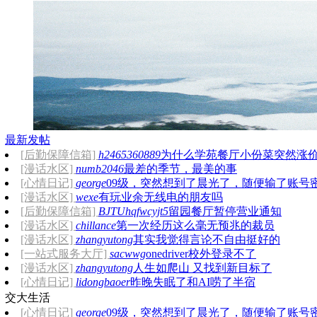
最新发帖
[后勤保障信箱]
h2465360889
为什么学苑餐厅小份菜突然涨
[漫话水区]
numb2046
最差的季节，最美的事
[心情日记]
george
09级，突然想到了晨光了，随便输了账号
[漫话水区]
wexe
有玩业余无线电的朋友吗
遵从内心
[后勤保障信箱]
BJTUhqfwcyjt5
留园餐厅暂停营业通知
[漫话水区]
chillance
第一次经历这么毫无预兆的裁员
[漫话水区]
zhangyutong
其实我觉得言论不自由挺好的
[一站式服务大厅]
sacwwg
onedriver校外登录不了
[漫话水区]
zhangyutong
人生如爬山 又找到新目标了
[心情日记]
lidongbaoer
昨晚失眠了和AI唠了半宿
交大生活
[心情日记]
george
09级，突然想到了晨光了，随便输了账号