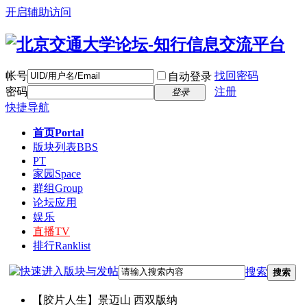
开启辅助访问
帐号
找回密码
自动登录
密码
注册
登录
快捷导航
首页
Portal
版块列表
BBS
PT
家园
Space
群组
Group
论坛应用
娱乐
直播
TV
排行
Ranklist
搜索
搜索
【胶片人生】景迈山 西双版纳