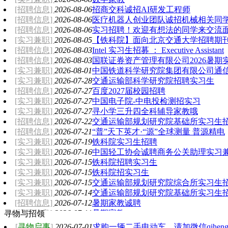
秋风送爽落叶金黄
[招聘信息]
2026-08-06
招商交科诚招AI研发工程师
[招聘信息]
2026-08-06
医疗机器人创业团队诚招机械相关同
[招聘信息]
2026-08-06
实习招聘！欢迎有想法的同学来交流
[实习兼职]
2026-08-05
【铁科院】面向北京交通大学招聘期
[招聘信息]
2026-08-03
Intel 实习生招募 ： Executive Assistant
[招聘信息]
2026-08-03
国联证券资产管理有限公司2026暑期
[实习兼职]
2026-08-01
中国铁道科学研究院集团有限公司通
[实习兼职]
2026-07-28
交通运输部科学研究院招聘实习生
[招聘信息]
2026-07-27
百度2027届校园招聘
[实习兼职]
2026-07-27
中国电子院-中电投检测招实习
[实习兼职]
2026-07-27
寻小学三升四全科辅导家教哦
[招聘信息]
2026-07-22
交通运输部规划研究院基础所实习生
[招聘信息]
2026-07-21
“普”天下英才·“源”全球测量 普源精电
[实习兼职]
2026-07-19
铁科院实习生招聘
[实习兼职]
2026-07-16
中国轻工协会诚聘商务公关助理实习
[实习兼职]
2026-07-15
铁科院招聘实习生
[实习兼职]
2026-07-15
铁科院招实习生
[实习兼职]
2026-07-15
交通运输部规划研究院综合所实习生
[实习兼职]
2026-07-14
交通运输部规划研究院基础所实习生
[招聘信息]
2026-07-12
暑期家教诚聘
[招聘信息]
2026-07-11
暑期家教
寻物与招领
[
寻物启事
]
2026-07-01
求购一辆二手电动车，请加微信qihengba