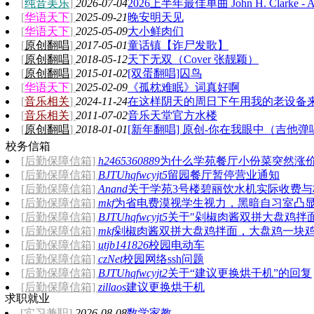
[
纯音美乐
]
2026-07-04
2026上半年最佳单曲 John H. Clarke - A
[
华语天下
]
2025-09-21
晚安明天见
[
华语天下
]
2025-05-09
大小鲜肉们
[
原创翻唱
]
2017-05-01
童话镇【诈尸发歌】
[
原创翻唱
]
2018-05-12
天下无双（Cover 张靓颖）
[
原创翻唱
]
2015-01-02
[双蛋翻唱]囚鸟
[
华语天下
]
2025-02-09
《孤枕难眠》词真好啊
[
音乐相关
]
2024-11-24
在这样阴天的周日下午用我的老设备
春风又绿江南岸
[
音乐相关
]
2011-07-02
音乐天堂官方水楼
[
原创翻唱
]
2018-01-01
[新年翻唱] 原创-你在我眼中（吉他弹
校务信箱
[后勤保障信箱]
h2465360889
为什么学苑餐厅小份菜突然涨
[后勤保障信箱]
BJTUhqfwcyjt5
留园餐厅暂停营业通知
[后勤保障信箱]
Anand
关于学苑3号楼碧丽饮水机实际收费与
[后勤保障信箱]
mkf
为省电费漠视学生视力，黑暗自习室凸
[后勤保障信箱]
BJTUhqfwcyjt5
关于"剁椒肉酱双拼大盘鸡拌
[后勤保障信箱]
mkf
剁椒肉酱双拼大盘鸡拌面，大盘鸡一块
[后勤保障信箱]
utjb141826
校园电动车
[后勤保障信箱]
czNet
校园网络ssh问题
[后勤保障信箱]
BJTUhqfwcyjt2
关于“建议更换烘干机”的回复
[后勤保障信箱]
zillaos
建议更换烘干机
求职就业
[实习兼职]
2026-08-08
数学家教