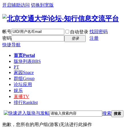
开启辅助访问
切换到宽版
帐号
找回密码
自动登录
密码
注册
登录
快捷导航
首页
Portal
版块列表
BBS
PT
家园
Space
群组
Group
论坛应用
娱乐
直播
TV
排行
Ranklist
搜索
搜索
抱歉，您所在的用户组(游客)无法进行此操作