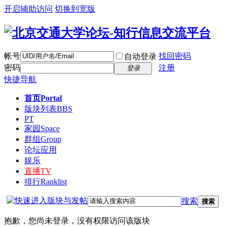
开启辅助访问
切换到宽版
帐号
找回密码
自动登录
密码
注册
登录
快捷导航
首页
Portal
版块列表
BBS
PT
家园
Space
群组
Group
论坛应用
娱乐
直播
TV
排行
Ranklist
搜索
搜索
抱歉，您尚未登录，没有权限访问该版块