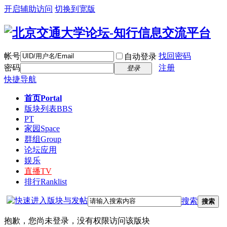
开启辅助访问
切换到宽版
帐号
找回密码
自动登录
密码
注册
登录
快捷导航
首页
Portal
版块列表
BBS
PT
家园
Space
群组
Group
论坛应用
娱乐
直播
TV
排行
Ranklist
搜索
搜索
抱歉，您尚未登录，没有权限访问该版块