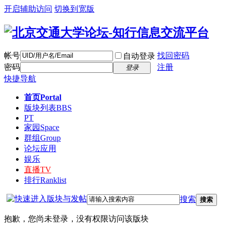
开启辅助访问
切换到宽版
帐号
找回密码
自动登录
密码
注册
登录
快捷导航
首页
Portal
版块列表
BBS
PT
家园
Space
群组
Group
论坛应用
娱乐
直播
TV
排行
Ranklist
搜索
搜索
抱歉，您尚未登录，没有权限访问该版块