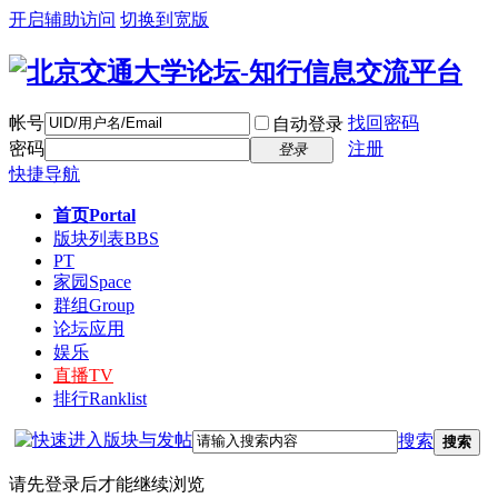
开启辅助访问
切换到宽版
帐号
找回密码
自动登录
密码
注册
登录
快捷导航
首页
Portal
版块列表
BBS
PT
家园
Space
群组
Group
论坛应用
娱乐
直播
TV
排行
Ranklist
搜索
搜索
请先登录后才能继续浏览