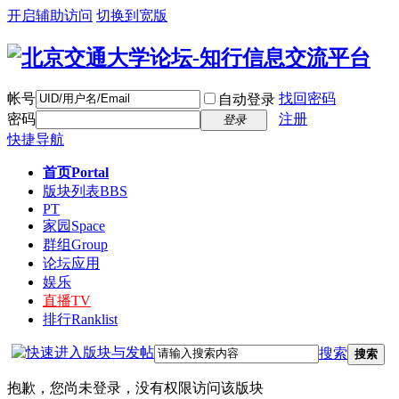
开启辅助访问
切换到宽版
帐号
找回密码
自动登录
密码
注册
登录
快捷导航
首页
Portal
版块列表
BBS
PT
家园
Space
群组
Group
论坛应用
娱乐
直播
TV
排行
Ranklist
搜索
搜索
抱歉，您尚未登录，没有权限访问该版块