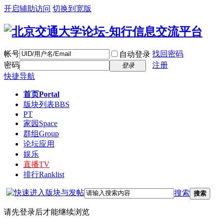
开启辅助访问
切换到宽版
帐号
找回密码
自动登录
密码
注册
登录
快捷导航
首页
Portal
版块列表
BBS
PT
家园
Space
群组
Group
论坛应用
娱乐
直播
TV
排行
Ranklist
搜索
搜索
请先登录后才能继续浏览