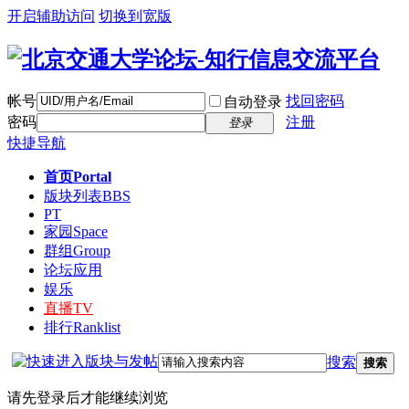
开启辅助访问
切换到宽版
帐号
找回密码
自动登录
密码
注册
登录
快捷导航
首页
Portal
版块列表
BBS
PT
家园
Space
群组
Group
论坛应用
娱乐
直播
TV
排行
Ranklist
搜索
搜索
请先登录后才能继续浏览