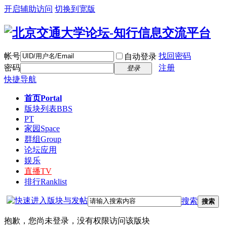
开启辅助访问
切换到宽版
帐号
找回密码
自动登录
密码
注册
登录
快捷导航
首页
Portal
版块列表
BBS
PT
家园
Space
群组
Group
论坛应用
娱乐
直播
TV
排行
Ranklist
搜索
搜索
抱歉，您尚未登录，没有权限访问该版块