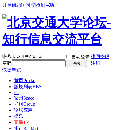
开启辅助访问
切换到宽版
帐号
找回密码
自动登录
密码
注册
登录
快捷导航
首页
Portal
版块列表
BBS
PT
家园
Space
群组
Group
论坛应用
娱乐
直播
TV
排行
Ranklist