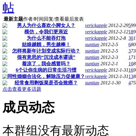
最新主题
作者/时间
回复/查看
最后发表
男人为什么喜欢小脚女人？
verickapple
2012-2-29
5
99
模仿，令我们更亲近
verickapple
2012-2-12
18
9
为什么不能吞灯泡
verickapple
2012-2-8
30
1
姑娘越靓，男生越棒！
xuntian
2012-2-5
6
80
怎样将新年计划变成实际行动？
xuntian
2012-2-5
3
73
很有意思的“沉没成本谬误”
xuntian
2012-2-3
1
71
着凉了，我会感冒吗？
xuntian
2012-2-1
10
8
6个让你生病的日常生活习惯
verickapple
2012-1-31
16
9
同性婚姻合法化，解除压力促健康？
verickapple
2012-1-31
13
8
经常食用剩饭菜是否会致癌？
xuntian
2012-1-30
4
75
点击查看更多话题
成员动态
本群组没有最新动态