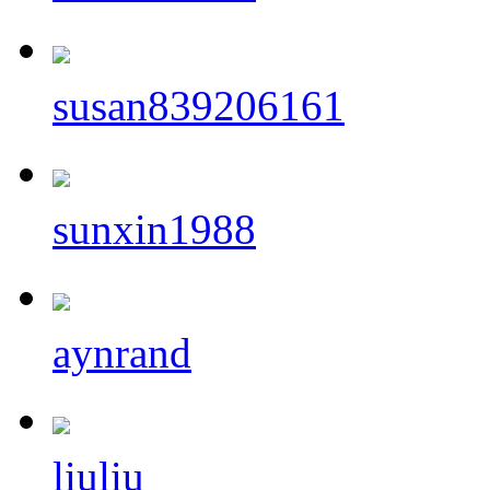
susan839206161
sunxin1988
aynrand
liuliu