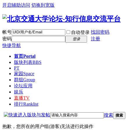
开启辅助访问
切换到宽版
帐号
找回密码
自动登录
密码
注册
登录
快捷导航
首页
Portal
版块列表
BBS
PT
家园
Space
群组
Group
论坛应用
娱乐
直播
TV
排行
Ranklist
搜索
搜索
抱歉，您所在的用户组(游客)无法进行此操作