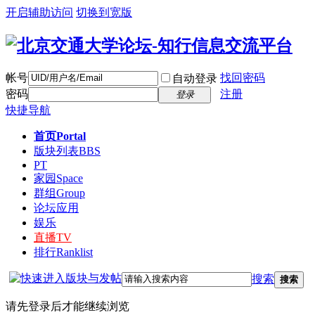
开启辅助访问
切换到宽版
帐号
找回密码
自动登录
密码
注册
登录
快捷导航
首页
Portal
版块列表
BBS
PT
家园
Space
群组
Group
论坛应用
娱乐
直播
TV
排行
Ranklist
搜索
搜索
请先登录后才能继续浏览