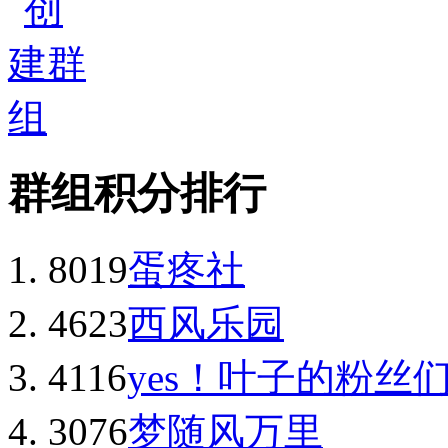
群组积分排行
8019
蛋疼社
4623
西风乐园
4116
yes！叶子的粉丝们
3076
梦随风万里