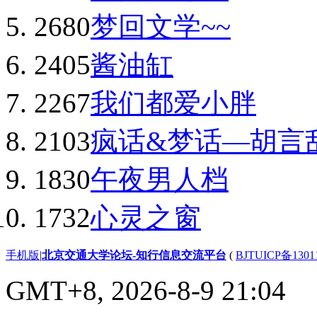
2680
梦回文学~~
2405
酱油缸
2267
我们都爱小胖
2103
疯话&梦话—胡言
1830
午夜男人档
1732
心灵之窗
手机版
|
北京交通大学论坛-知行信息交流平台
(
BJTUICP备1301
GMT+8, 2026-8-9 21:04