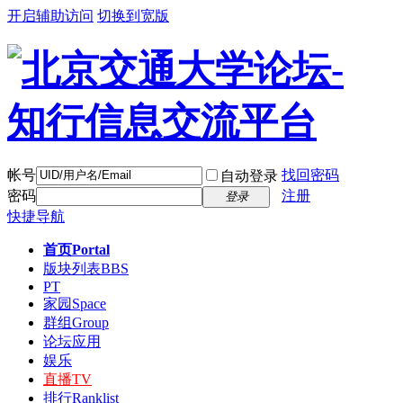
开启辅助访问
切换到宽版
帐号
找回密码
自动登录
密码
注册
登录
快捷导航
首页
Portal
版块列表
BBS
PT
家园
Space
群组
Group
论坛应用
娱乐
直播
TV
排行
Ranklist