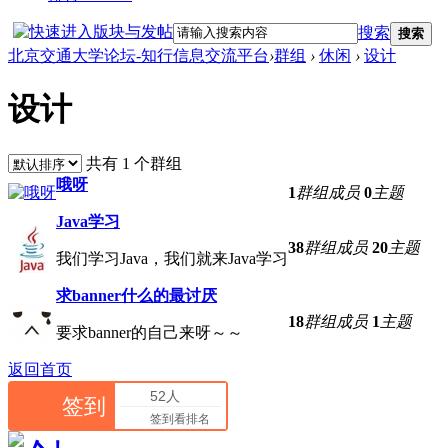
搜索
搜索
北京交通大学论坛-知行信息交流平台
›
群组
›
休闲
›
设计
设计
共有 1 个群组
哦呀
1
群组成员
0
主题
Java学习
38
群组成员
20
主题
我们学习Java，我们就来Java学习
求banner什么的最讨厌
18
群组成员
1
主题
要求banner的自己来呀～～
返回首页
52人
签到
签到看排名