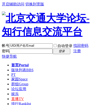
开启辅助访问
切换到宽版
帐号
找回密码
自动登录
密码
注册
登录
快捷导航
首页
Portal
版块列表
BBS
PT
家园
Space
群组
Group
论坛应用
娱乐
直播
TV
排行
Ranklist