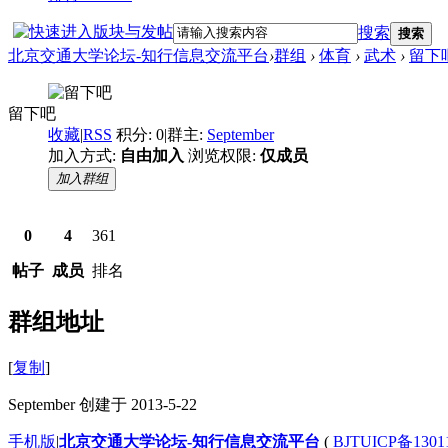
搜索
搜索
北京交通大学论坛-知行信息交流平台
›
群组
›
体育
›
武术
›
留下
留下吧
收藏
|
RSS
积分: 0
|
群主:
September
加入方式:
自由加入
浏览权限:
仅成员
加入群组
0
4
361
帖子
成员
排名
群组地址
[
复制
]
September 创建于 2013-5-22
手机版
|
北京交通大学论坛-知行信息交流平台
(
BJTUICP备1301