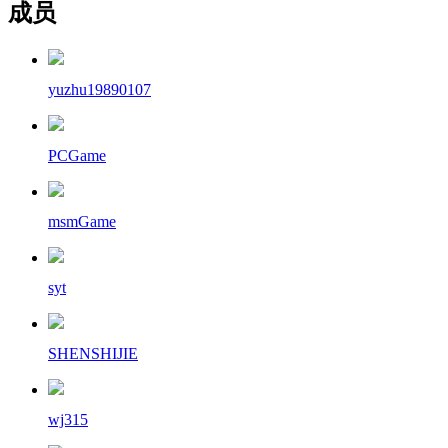
成员
yuzhu19890107
PCGame
msmGame
syt
SHENSHIJIE
wj315