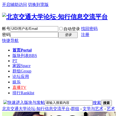
开启辅助访问
切换到宽版
帐号
找回密码
自动登录
密码
注册
登录
快捷导航
首页
Portal
版块列表
BBS
PT
家园
Space
群组
Group
论坛应用
娱乐
直播
TV
排行
Ranklist
搜索
搜索
北京交通大学论坛-知行信息交流平台
›
群组
›
文学与艺术
›
艺术