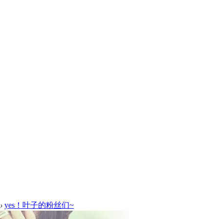
›
yes！叶子的粉丝们~