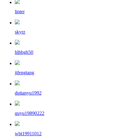
linter
skyrz
hlhbgh50
jifengtang
dutianyu1992
quyu19890222
wbt19911012