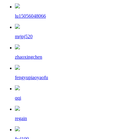
lu15056048066
mrjpj520
zhaoxingchen
fengyupiaoyaofu
qqi
regain
fwl100