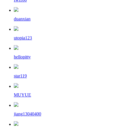
duanxian
utopia123
hellopitty
star119
MUYUE
jiang13040400