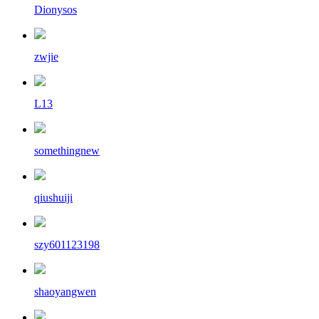
Dionysos
zwjie
L13
somethingnew
qiushuiji
szy601123198
shaoyangwen