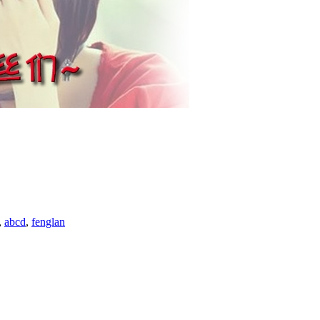
,
abcd
,
fenglan