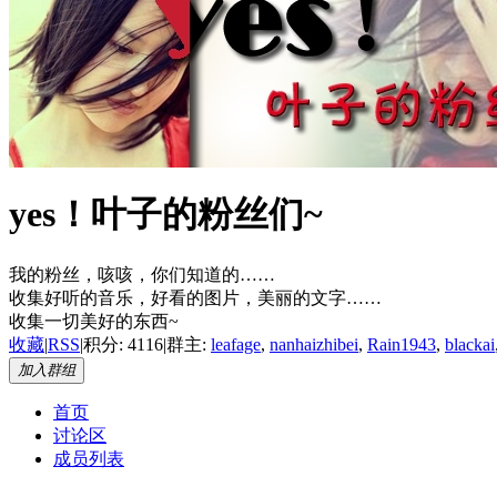
yes！叶子的粉丝们~
我的粉丝，咳咳，你们知道的……
收集好听的音乐，好看的图片，美丽的文字……
收集一切美好的东西~
收藏
|
RSS
|
积分: 4116
|
群主:
leafage
,
nanhaizhibei
,
Rain1943
,
blackai
加入群组
首页
讨论区
成员列表