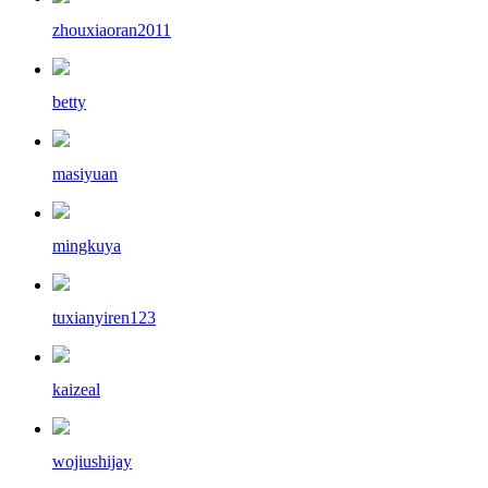
zhouxiaoran2011
betty
masiyuan
mingkuya
tuxianyiren123
kaizeal
wojiushijay