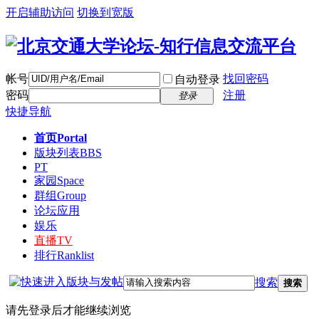
开启辅助访问
切换到宽版
帐号
找回密码
自动登录
密码
注册
登录
快捷导航
首页
Portal
版块列表
BBS
PT
家园
Space
群组
Group
论坛应用
娱乐
直播
TV
排行
Ranklist
搜索
搜索
请先登录后才能继续浏览