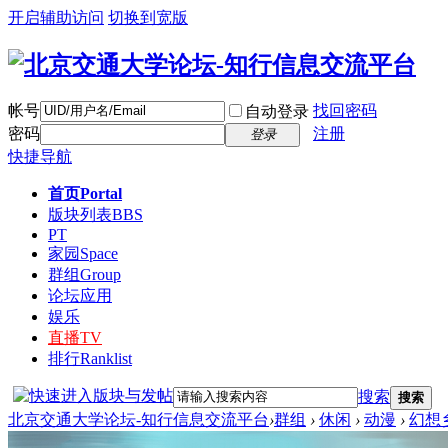
开启辅助访问
切换到宽版
帐号
找回密码
自动登录
密码
注册
登录
快捷导航
首页
Portal
版块列表
BBS
PT
家园
Space
群组
Group
论坛应用
娱乐
直播
TV
排行
Ranklist
搜索
搜索
北京交通大学论坛-知行信息交流平台
›
群组
›
休闲
›
动漫
›
幻想