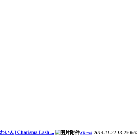
 Charisma Lash ...
Xfreak
2014-11-22 13:25
0
66