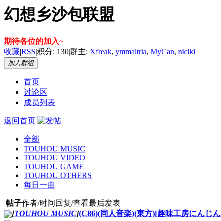
幻想乡沙包联盟
期待各位的加入
~
收藏
|
RSS
|
积分: 130
|
群主:
Xfreak
,
ymmaltria
,
MyCan
,
niciki
加入群组
首页
讨论区
成员列表
返回首页
全部
TOUHOU MUSIC
TOUHOU VIDEO
TOUHOU GAME
TOUHOU OTHERS
每日一曲
帖子
作者/时间
回复/查看
最后发表
[
TOUHOU MUSIC
]
(C86)(同人音楽)(東方)[趣味工房にんじんわいん]