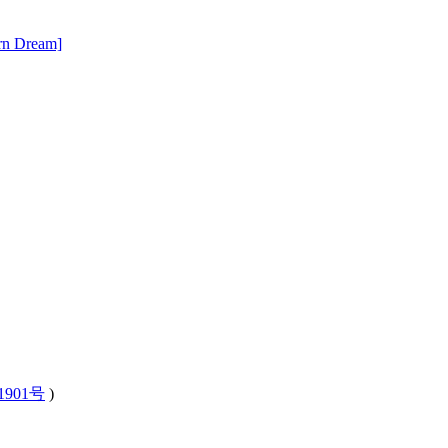
n Dream]
1901号
)