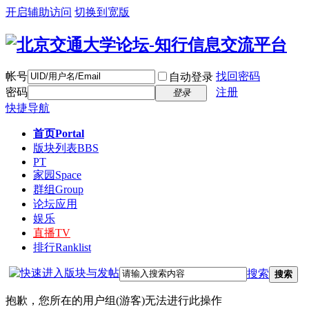
开启辅助访问
切换到宽版
帐号
找回密码
自动登录
密码
注册
登录
快捷导航
首页
Portal
版块列表
BBS
PT
家园
Space
群组
Group
论坛应用
娱乐
直播
TV
排行
Ranklist
搜索
搜索
抱歉，您所在的用户组(游客)无法进行此操作