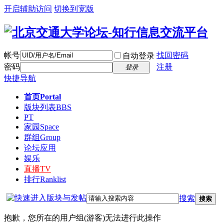
开启辅助访问
切换到宽版
帐号
找回密码
自动登录
密码
注册
登录
快捷导航
首页
Portal
版块列表
BBS
PT
家园
Space
群组
Group
论坛应用
娱乐
直播
TV
排行
Ranklist
搜索
搜索
抱歉，您所在的用户组(游客)无法进行此操作