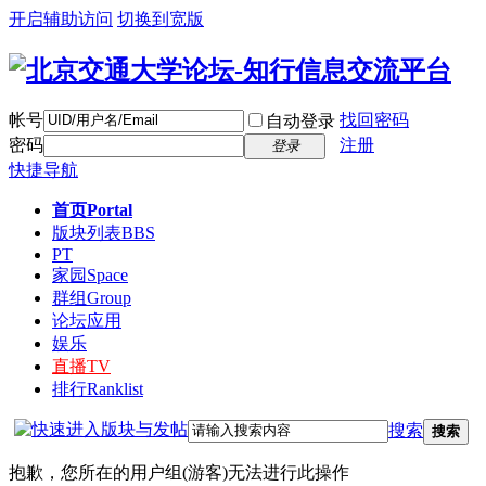
开启辅助访问
切换到宽版
帐号
找回密码
自动登录
密码
注册
登录
快捷导航
首页
Portal
版块列表
BBS
PT
家园
Space
群组
Group
论坛应用
娱乐
直播
TV
排行
Ranklist
搜索
搜索
抱歉，您所在的用户组(游客)无法进行此操作