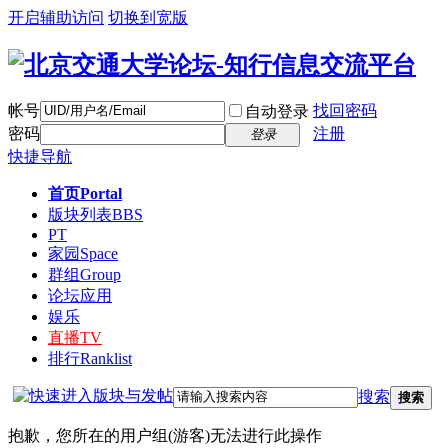
开启辅助访问
切换到宽版
帐号
找回密码
自动登录
密码
注册
登录
快捷导航
首页
Portal
版块列表
BBS
PT
家园
Space
群组
Group
论坛应用
娱乐
直播
TV
排行
Ranklist
搜索
搜索
抱歉，您所在的用户组(游客)无法进行此操作