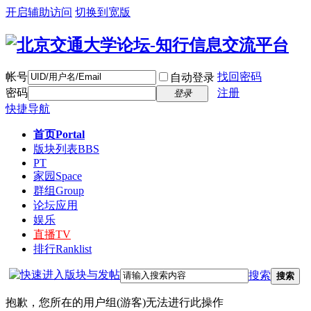
开启辅助访问
切换到宽版
帐号
找回密码
自动登录
密码
注册
登录
快捷导航
首页
Portal
版块列表
BBS
PT
家园
Space
群组
Group
论坛应用
娱乐
直播
TV
排行
Ranklist
搜索
搜索
抱歉，您所在的用户组(游客)无法进行此操作