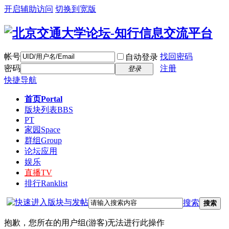
开启辅助访问
切换到宽版
帐号
找回密码
自动登录
密码
注册
登录
快捷导航
首页
Portal
版块列表
BBS
PT
家园
Space
群组
Group
论坛应用
娱乐
直播
TV
排行
Ranklist
搜索
搜索
抱歉，您所在的用户组(游客)无法进行此操作