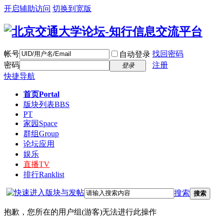
开启辅助访问
切换到宽版
帐号
找回密码
自动登录
密码
注册
登录
快捷导航
首页
Portal
版块列表
BBS
PT
家园
Space
群组
Group
论坛应用
娱乐
直播
TV
排行
Ranklist
搜索
搜索
抱歉，您所在的用户组(游客)无法进行此操作