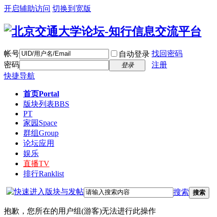
开启辅助访问
切换到宽版
帐号
找回密码
自动登录
密码
注册
登录
快捷导航
首页
Portal
版块列表
BBS
PT
家园
Space
群组
Group
论坛应用
娱乐
直播
TV
排行
Ranklist
搜索
搜索
抱歉，您所在的用户组(游客)无法进行此操作