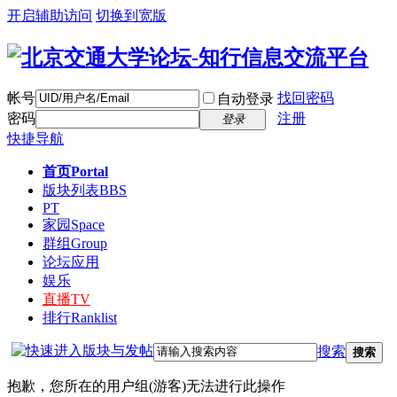
开启辅助访问
切换到宽版
帐号
找回密码
自动登录
密码
注册
登录
快捷导航
首页
Portal
版块列表
BBS
PT
家园
Space
群组
Group
论坛应用
娱乐
直播
TV
排行
Ranklist
搜索
搜索
抱歉，您所在的用户组(游客)无法进行此操作