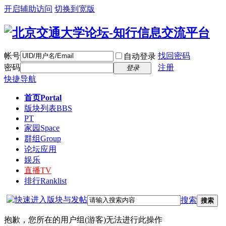
开启辅助访问
切换到宽版
帐号
找回密码
自动登录
密码
注册
登录
快捷导航
首页
Portal
版块列表
BBS
PT
家园
Space
群组
Group
论坛应用
娱乐
直播
TV
排行
Ranklist
搜索
搜索
抱歉，您所在的用户组(游客)无法进行此操作