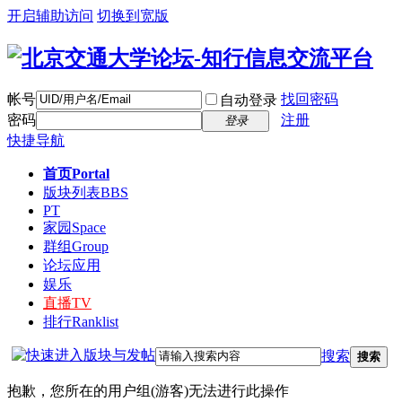
开启辅助访问
切换到宽版
帐号
找回密码
自动登录
密码
注册
登录
快捷导航
首页
Portal
版块列表
BBS
PT
家园
Space
群组
Group
论坛应用
娱乐
直播
TV
排行
Ranklist
搜索
搜索
抱歉，您所在的用户组(游客)无法进行此操作