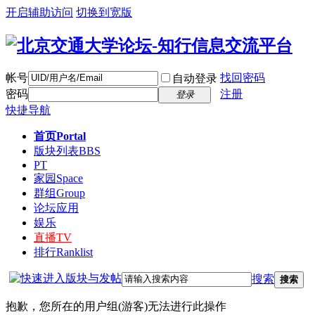
开启辅助访问
切换到宽版
帐号
找回密码
自动登录
密码
注册
登录
快捷导航
首页
Portal
版块列表
BBS
PT
家园
Space
群组
Group
论坛应用
娱乐
直播
TV
排行
Ranklist
搜索
搜索
抱歉，您所在的用户组(游客)无法进行此操作