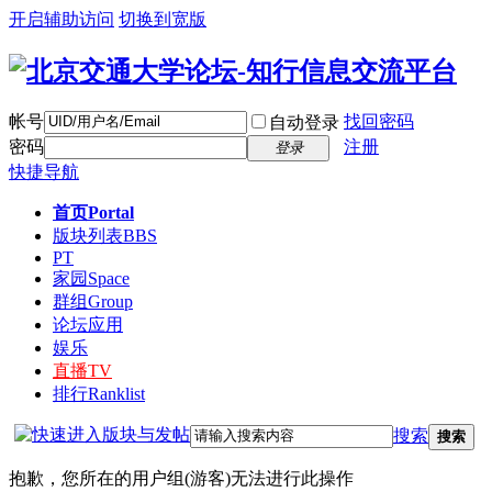
开启辅助访问
切换到宽版
帐号
找回密码
自动登录
密码
注册
登录
快捷导航
首页
Portal
版块列表
BBS
PT
家园
Space
群组
Group
论坛应用
娱乐
直播
TV
排行
Ranklist
搜索
搜索
抱歉，您所在的用户组(游客)无法进行此操作