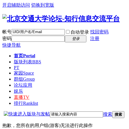
开启辅助访问
切换到宽版
帐号
找回密码
自动登录
密码
注册
登录
快捷导航
首页
Portal
版块列表
BBS
PT
家园
Space
群组
Group
论坛应用
娱乐
直播
TV
排行
Ranklist
搜索
搜索
抱歉，您所在的用户组(游客)无法进行此操作