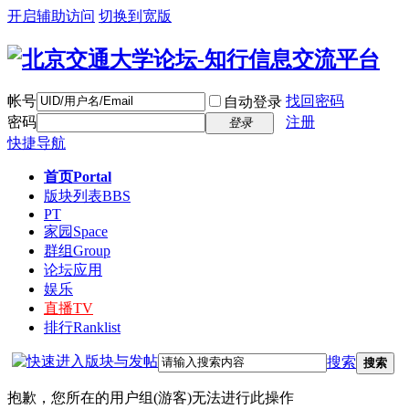
开启辅助访问
切换到宽版
帐号
找回密码
自动登录
密码
注册
登录
快捷导航
首页
Portal
版块列表
BBS
PT
家园
Space
群组
Group
论坛应用
娱乐
直播
TV
排行
Ranklist
搜索
搜索
抱歉，您所在的用户组(游客)无法进行此操作