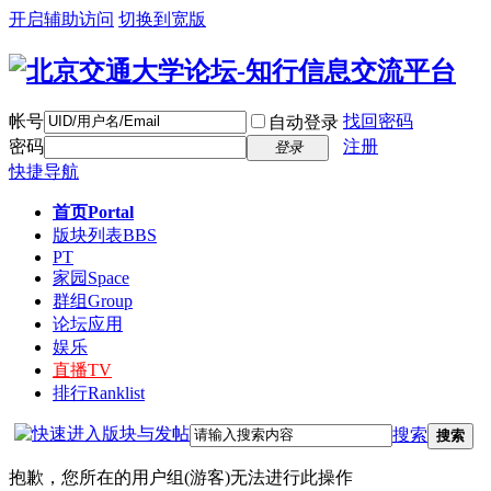
开启辅助访问
切换到宽版
帐号
找回密码
自动登录
密码
注册
登录
快捷导航
首页
Portal
版块列表
BBS
PT
家园
Space
群组
Group
论坛应用
娱乐
直播
TV
排行
Ranklist
搜索
搜索
抱歉，您所在的用户组(游客)无法进行此操作