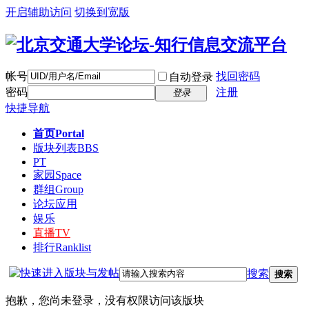
开启辅助访问
切换到宽版
帐号
找回密码
自动登录
密码
注册
登录
快捷导航
首页
Portal
版块列表
BBS
PT
家园
Space
群组
Group
论坛应用
娱乐
直播
TV
排行
Ranklist
搜索
搜索
抱歉，您尚未登录，没有权限访问该版块