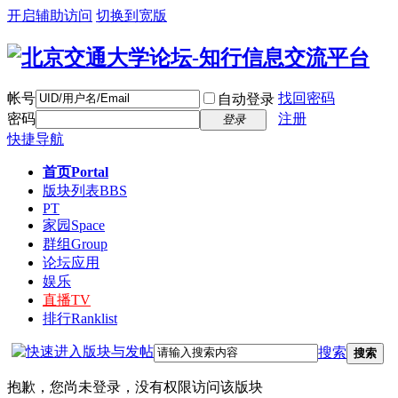
开启辅助访问
切换到宽版
帐号
找回密码
自动登录
密码
注册
登录
快捷导航
首页
Portal
版块列表
BBS
PT
家园
Space
群组
Group
论坛应用
娱乐
直播
TV
排行
Ranklist
搜索
搜索
抱歉，您尚未登录，没有权限访问该版块