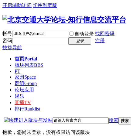
开启辅助访问
切换到宽版
帐号
找回密码
自动登录
密码
注册
登录
快捷导航
首页
Portal
版块列表
BBS
PT
家园
Space
群组
Group
论坛应用
娱乐
直播
TV
排行
Ranklist
搜索
搜索
抱歉，您尚未登录，没有权限访问该版块