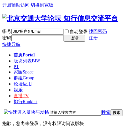
开启辅助访问
切换到宽版
帐号
找回密码
自动登录
密码
注册
登录
快捷导航
首页
Portal
版块列表
BBS
PT
家园
Space
群组
Group
论坛应用
娱乐
直播
TV
排行
Ranklist
搜索
搜索
抱歉，您尚未登录，没有权限访问该版块