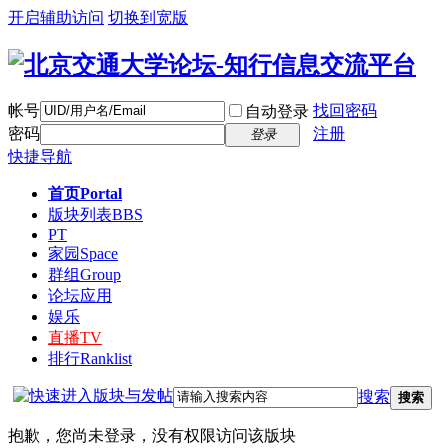
开启辅助访问
切换到宽版
帐号
找回密码
自动登录
密码
注册
登录
快捷导航
首页
Portal
版块列表
BBS
PT
家园
Space
群组
Group
论坛应用
娱乐
直播
TV
排行
Ranklist
搜索
搜索
抱歉，您尚未登录，没有权限访问该版块