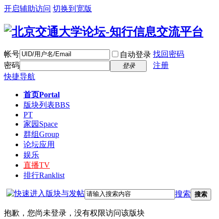
开启辅助访问
切换到宽版
帐号
找回密码
自动登录
密码
注册
登录
快捷导航
首页
Portal
版块列表
BBS
PT
家园
Space
群组
Group
论坛应用
娱乐
直播
TV
排行
Ranklist
搜索
搜索
抱歉，您尚未登录，没有权限访问该版块