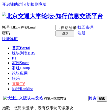
开启辅助访问
切换到宽版
帐号
找回密码
自动登录
密码
注册
登录
快捷导航
首页
Portal
版块列表
BBS
PT
家园
Space
群组
Group
论坛应用
娱乐
直播
TV
排行
Ranklist
搜索
搜索
抱歉，您尚未登录，没有权限访问该版块