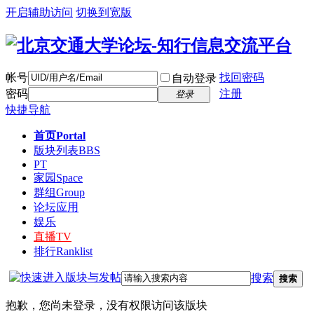
开启辅助访问
切换到宽版
帐号
找回密码
自动登录
密码
注册
登录
快捷导航
首页
Portal
版块列表
BBS
PT
家园
Space
群组
Group
论坛应用
娱乐
直播
TV
排行
Ranklist
搜索
搜索
抱歉，您尚未登录，没有权限访问该版块