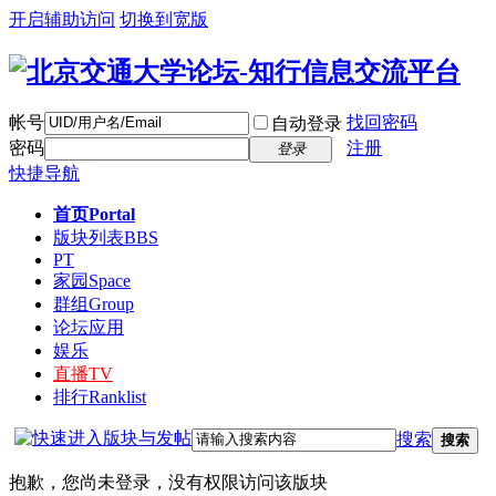
开启辅助访问
切换到宽版
帐号
找回密码
自动登录
密码
注册
登录
快捷导航
首页
Portal
版块列表
BBS
PT
家园
Space
群组
Group
论坛应用
娱乐
直播
TV
排行
Ranklist
搜索
搜索
抱歉，您尚未登录，没有权限访问该版块