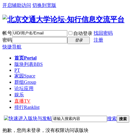
开启辅助访问
切换到宽版
帐号
找回密码
自动登录
密码
注册
登录
快捷导航
首页
Portal
版块列表
BBS
PT
家园
Space
群组
Group
论坛应用
娱乐
直播
TV
排行
Ranklist
搜索
搜索
抱歉，您尚未登录，没有权限访问该版块