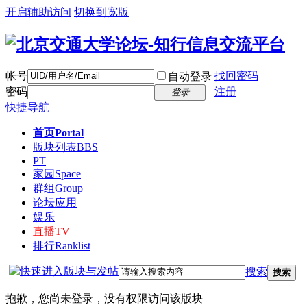
开启辅助访问
切换到宽版
帐号
找回密码
自动登录
密码
注册
登录
快捷导航
首页
Portal
版块列表
BBS
PT
家园
Space
群组
Group
论坛应用
娱乐
直播
TV
排行
Ranklist
搜索
搜索
抱歉，您尚未登录，没有权限访问该版块