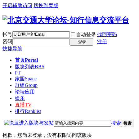
开启辅助访问
切换到宽版
帐号
找回密码
自动登录
密码
注册
登录
快捷导航
首页
Portal
版块列表
BBS
PT
家园
Space
群组
Group
论坛应用
娱乐
直播
TV
排行
Ranklist
搜索
搜索
抱歉，您尚未登录，没有权限访问该版块