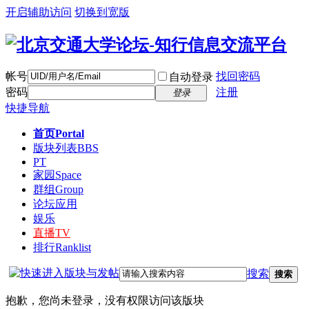
开启辅助访问
切换到宽版
帐号
找回密码
自动登录
密码
注册
登录
快捷导航
首页
Portal
版块列表
BBS
PT
家园
Space
群组
Group
论坛应用
娱乐
直播
TV
排行
Ranklist
搜索
搜索
抱歉，您尚未登录，没有权限访问该版块