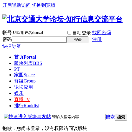
开启辅助访问
切换到宽版
帐号
找回密码
自动登录
密码
注册
登录
快捷导航
首页
Portal
版块列表
BBS
PT
家园
Space
群组
Group
论坛应用
娱乐
直播
TV
排行
Ranklist
搜索
搜索
抱歉，您尚未登录，没有权限访问该版块