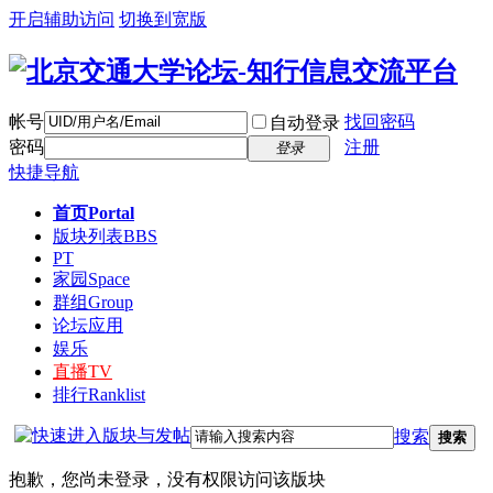
开启辅助访问
切换到宽版
帐号
找回密码
自动登录
密码
注册
登录
快捷导航
首页
Portal
版块列表
BBS
PT
家园
Space
群组
Group
论坛应用
娱乐
直播
TV
排行
Ranklist
搜索
搜索
抱歉，您尚未登录，没有权限访问该版块